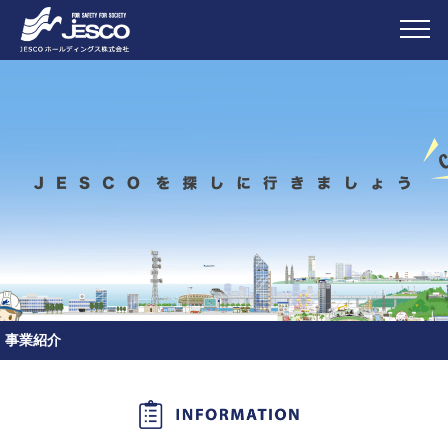
水防災情報システムを構築し、ベトナムの古都・フエ地区の洪水被害
を軽減
ハノイの空の玄関口、ノイバイ国際空港
日本の未来を創る、電力源のベストミックスの実現へ
いつでも、確実に、緊急情報を届ける
日本品質のEPCをアジアに提供する
事業紹介
JESCO初の特高メガソーラーに挑戦
建設計画から68年目に完成した八ッ場ダム建設プロジェクト
海外初の防災関連設備プロジェクト
インフラを支えるJESCO グループ
サスティナブルな社会に貢献するJESCOグループ
防災・減災に貢献する防災行政無線
JESCOグループの“現地化”の旗印