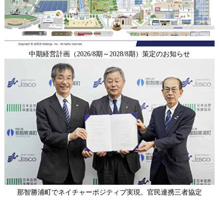
中期経営計画（2026/8期～2028/8期）策定のお知らせ
那智勝浦町でネイチャーポジティブ実現。官⺠連携三者協定