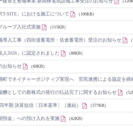
ー建替え整備事業 新病棟電気設備工事受注のお知らせ
（120
T-SITE」における施工について
（100KB）
COグループ入社式実施
（115KB）
備導入工事（四街道蓄電所・佐倉蓄電所）受注のお知らせ
（
人2026」に認定されました
（88KB）
のお知らせ
（69KB）
浦町でネイチャーポジティブ実現へ 官民連携による協定を締
報酬としての新株式の発行の払込完了に関するお知らせ
（52
 第1四半期 決算短信〔日本基準〕（連結）
（577KB）
期預金」への預け入れを実施
（62KB）