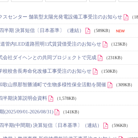
クスセンター 舗装型太陽光発電設備工事受注のお知らせ
（1
 第3四半期 決算短信〔日本基準〕（連結）
（589KB）
川国道管内LED道路照明1式賃貸借受注のお知らせ
（123KB）
式会社ダイヘンとの共同プロジェクトで完成
（231KB）
学校校舎長寿命化改修工事受注のお知らせ
（150KB）
和歌山県那智勝浦町で生物多様性保全活動を開催
（309KB）
第2四半期決算説明会資料
（1,578KB）
25/09/01-2026/08/31)
（141KB）
 第2四半期(中間期) 決算短信〔日本基準〕（連結）
（596KB）