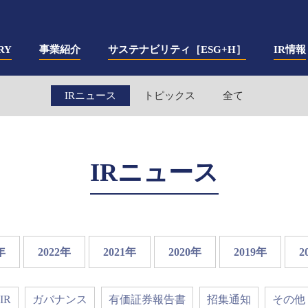
RY
事業紹介
サステナビリティ［ESG+H］
IR情報
IRニュース
トピックス
全て
IRニュース
年
2022年
2021年
2020年
2019年
2
IR
ガバナンス
有価証券報告書
招集通知
その他