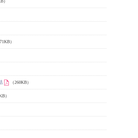
KB）
71KB）
結
（260KB）
KB）