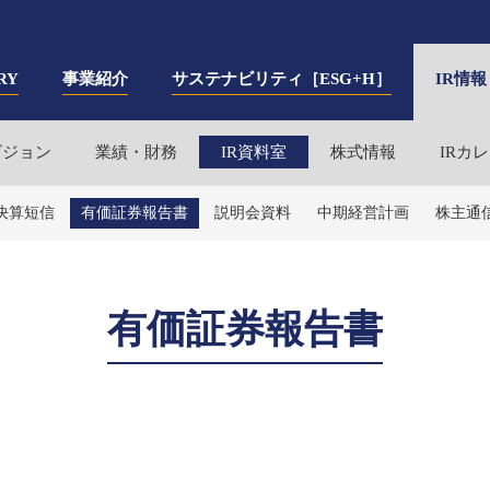
RY
事業紹介
サステナビリティ［ESG+H］
IR情報
ビジョン
業績・財務
IR資料室
株式情報
IRカ
決算短信
有価証券報告書
説明会資料
中期経営計画
株主通
有価証券報告書